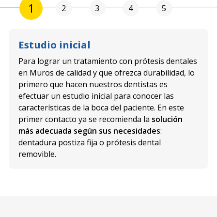
2
1
3
4
5
Toma de medidas
is dentales
Durante el examen se toman las medidas
ilidad, lo
necesarias para la fabricación de la prótesis
 es
dental que se haya escogido en el punto ant
r las
Es muy importante que este paso se haga d
 En este
manera efectiva, ya que es primordial que
la
lución
dentadura postiza encaje a la perfección
e
s
:
boca del paciente para que ofrezca la
l
funcionalidad y la estética que se busca con 
tratamiento.