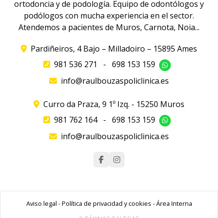
ortodoncia y de podología. Equipo de odontólogos y
podólogos con mucha experiencia en el sector.
Atendemos a pacientes de Muros, Carnota, Noia...
Pardiñeiros, 4 Bajo – Milladoiro – 15895 Ames
981 536 271
-
698 153 159
info@raulbouzaspoliclinica.es
Curro da Praza, 9 1º Izq. - 15250 Muros
981 762 164
-
698 153 159
info@raulbouzaspoliclinica.es
Aviso legal
-
Política de privacidad y cookies
-
Área Interna