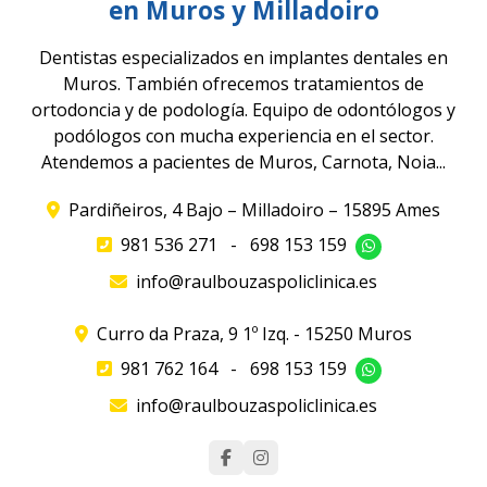
en Muros y Milladoiro
Dentistas especializados en implantes dentales en
Muros. También ofrecemos tratamientos de
ortodoncia y de podología. Equipo de odontólogos y
podólogos con mucha experiencia en el sector.
Atendemos a pacientes de Muros, Carnota, Noia...
Pardiñeiros, 4 Bajo – Milladoiro – 15895 Ames
981 536 271
-
698 153 159
info@raulbouzaspoliclinica.es
Curro da Praza, 9 1º Izq. - 15250 Muros
981 762 164
-
698 153 159
info@raulbouzaspoliclinica.es