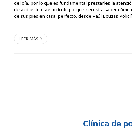
del día, por lo que es fundamental prestarles la atenci
descubierto este artículo porque necesita saber cómo 
de sus pies en casa, perfecto, desde Raúl Bouzas Policl
en Muros y Milladoiro, le desvelamos algunas claves. La 
LEER MÁS
Clínica de p