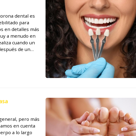
corona dental es
bilitado para
os en detalles más
 muy a menudo en
realiza cuando un
 después de un
 el diente
asa
d general, pero más
ngamos en cuenta
erpo a lo largo