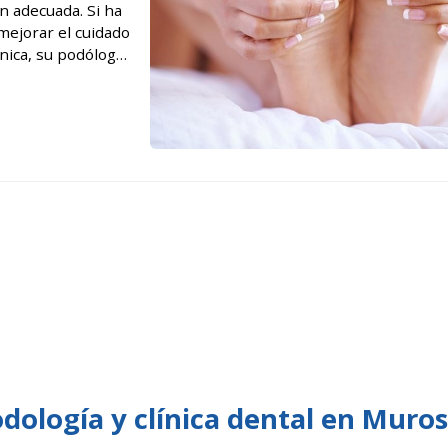
ón adecuada. Si ha
mejorar el cuidado
ínica, su podólogo
higiene d...
odología y clínica dental en Muros