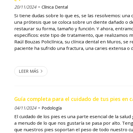
20/11/2024
Clínica Dental
Si tiene dudas sobre lo que es, se las resolvemos: una 
una prótesis que se coloca sobre un diente dañado o de
restaurar su forma, tamaño y función. Y ahora, entram
específicos: este tipo de tratamiento, que realizamos
Raúl Bouzas Policlínica, su clínica dental en Muros, se 
paciente ha sufrido una fractura, una caries extensa o
tratamiento de conducto. Las coronas no solo protegen
restante, s...
LEER MÁS
Guía completa para el cuidado de tus pies en c
04/11/2024
Podología
El cuidado de los pies es una parte esencial de la salu
a menudo de lo que nos gustaría se pasa por alto. Te
que nuestros pies soportan el peso de todo nuestro cu