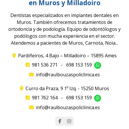
en Muros y Milladoiro
Dentistas especializados en implantes dentales en
Muros. También ofrecemos tratamientos de
ortodoncia y de podología. Equipo de odontólogos y
podólogos con mucha experiencia en el sector.
Atendemos a pacientes de Muros, Carnota, Noia...
Pardiñeiros, 4 Bajo – Milladoiro – 15895 Ames
981 536 271
-
698 153 159
info@raulbouzaspoliclinica.es
Curro da Praza, 9 1º Izq. - 15250 Muros
981 762 164
-
698 153 159
info@raulbouzaspoliclinica.es