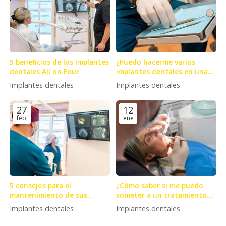
5 beneficios de los implantes
¿Puedo hacerme varios
dentales All on Four
implantes dentales en una
sola sesión?
Implantes dentales
Implantes dentales
27
12
feb
ene
5 consejos para el
¿Cómo saber si me puedo
mantenimiento de sus
someter a un tratamiento
implantes dentales
de implantes dentales?
Implantes dentales
Implantes dentales