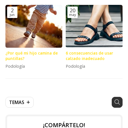
2
20
jun
may
¿Por qué mi hijo camina de
6 consecuencias de usar
puntillas?
calzado inadecuado
Podología
Podología
TEMAS
¡COMPÁRTELO!