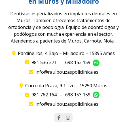
en Muros y Milladoiro
Dentistas especializados en implantes dentales en
Muros. También ofrecemos tratamientos de
ortodoncia y de podología. Equipo de odontólogos y
podólogos con mucha experiencia en el sector.
Atendemos a pacientes de Muros, Carnota, Noia...
Pardiñeiros, 4 Bajo – Milladoiro – 15895 Ames
981 536 271
-
698 153 159
info@raulbouzaspoliclinica.es
Curro da Praza, 9 1º Izq. - 15250 Muros
981 762 164
-
698 153 159
info@raulbouzaspoliclinica.es