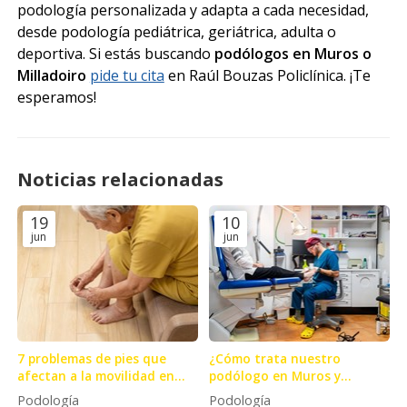
podología personalizada y adapta a cada necesidad,
desde podología pediátrica, geriátrica, adulta o
deportiva. Si estás buscando
podólogos en Muros o
Milladoiro
pide tu cita
en Raúl Bouzas Policlínica. ¡Te
esperamos!
Noticias relacionadas
19
10
jun
jun
7 problemas de pies que
¿Cómo trata nuestro
afectan a la movilidad en
podólogo en Muros y
mayores
Milladoiro el pie diabético?
Podología
Podología