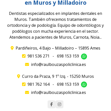
en Muros y Milladoiro
Dentistas especializados en implantes dentales en
Muros. También ofrecemos tratamientos de
ortodoncia y de podología. Equipo de odontólogos y
podólogos con mucha experiencia en el sector.
Atendemos a pacientes de Muros, Carnota, Noia...
Pardiñeiros, 4 Bajo – Milladoiro – 15895 Ames
981 536 271
-
698 153 159
info@raulbouzaspoliclinica.es
Curro da Praza, 9 1º Izq. - 15250 Muros
981 762 164
-
698 153 159
info@raulbouzaspoliclinica.es